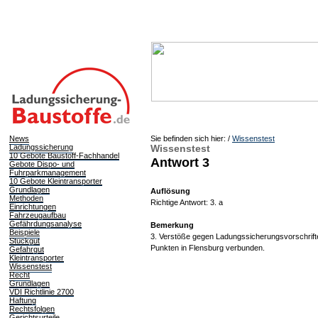
News
Sie befinden sich hier: /
Wissenstest
Ladungssicherung
Wissenstest
10 Gebote Baustoff-Fachhandel
Antwort 3
Gebote Dispo- und
Fuhrparkmanagement
10 Gebote Kleintransporter
Grundlagen
Auflösung
Methoden
Richtige Antwort: 3. a
Einrichtungen
Fahrzeugaufbau
Gefährdungsanalyse
Bemerkung
Beispiele
3. Verstöße gegen Ladungssicherungsvorschriften
Stückgut
Punkten in Flensburg verbunden.
Gefahrgut
Kleintransporter
Wissenstest
Recht
Grundlagen
VDI Richtlinie 2700
Haftung
Rechtsfolgen
Gerichtsurteile