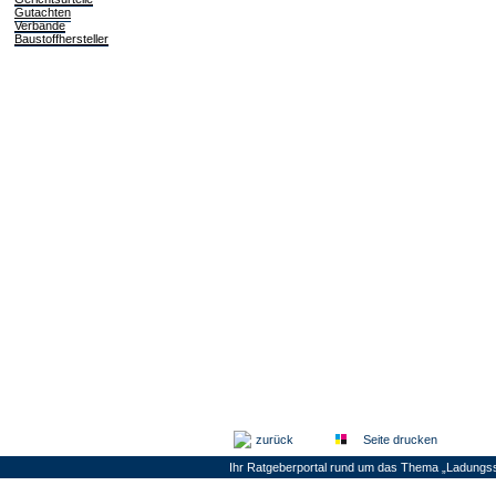
Gutachten
Verbände
Baustoffhersteller
zurück
Seite drucken
Ihr Ratgeberportal rund um das Thema „Ladungss