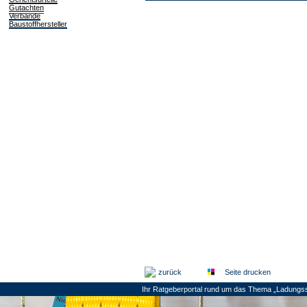
Gutachten
Verbände
Baustoffhersteller
zurück
Seite drucken
Ihr Ratgeberportal rund um das Thema „Ladungss