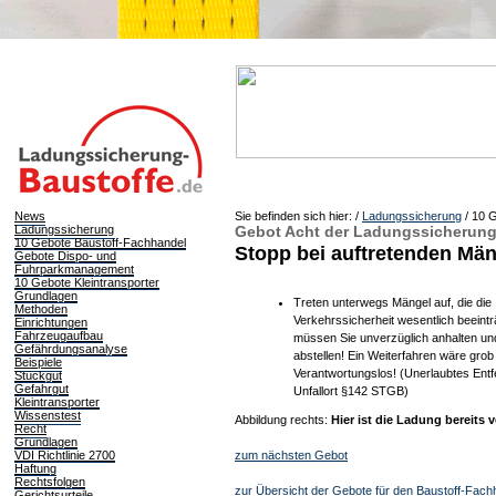
News
Sie befinden sich hier: /
Ladungssicherung
/
10 G
Ladungssicherung
Gebot Acht der Ladungssicherung
10 Gebote Baustoff-Fachhandel
Stopp bei auftretenden Mä
Gebote Dispo- und
Fuhrparkmanagement
10 Gebote Kleintransporter
Grundlagen
Treten unterwegs Mängel auf, die die
Methoden
Verkehrssicherheit wesentlich beeintr
Einrichtungen
Fahrzeugaufbau
müssen Sie unverzüglich anhalten u
Gefährdungsanalyse
abstellen! Ein Weiterfahren wäre grob
Beispiele
Verantwortungslos! (Unerlaubtes Ent
Stückgut
Gefahrgut
Unfallort §142 STGB)
Kleintransporter
Wissenstest
Abbildung rechts:
Hier ist die Ladung bereits v
Recht
Grundlagen
VDI Richtlinie 2700
zum nächsten Gebot
Haftung
Rechtsfolgen
zur Übersicht der Gebote für den Baustoff-Fach
Gerichtsurteile