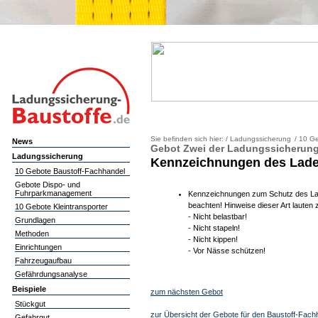
Sie befinden sich hier: /
Ladungssicherung
/
10 Ge
News
Gebot Zwei der Ladungssicherung
Ladungssicherung
Kennzeichnungen des Lad
10 Gebote Baustoff-Fachhandel
Gebote Dispo- und
Fuhrparkmanagement
Kennzeichnungen zum Schutz des L
beachten! Hinweise dieser Art lauten z
10 Gebote Kleintransporter
- Nicht belastbar!
Grundlagen
- Nicht stapeln!
Methoden
- Nicht kippen!
Einrichtungen
- Vor Nässe schützen!
Fahrzeugaufbau
Gefährdungsanalyse
Beispiele
zum nächsten Gebot
Stückgut
zur Übersicht der Gebote für den Baustoff-Fach
Gefahrgut