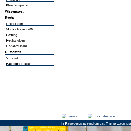
Kleintransporter
Wissenstest
Recht
Grundlagen
VDI Richtlinie 2700
Haftung
Rechtsfolgen
Gerichtsurteile
Gutachten
Verbände
Baustoffhersteller
zurück
Seite drucken
Ihr Ratgeberportal rund um das Thema „Ladungss